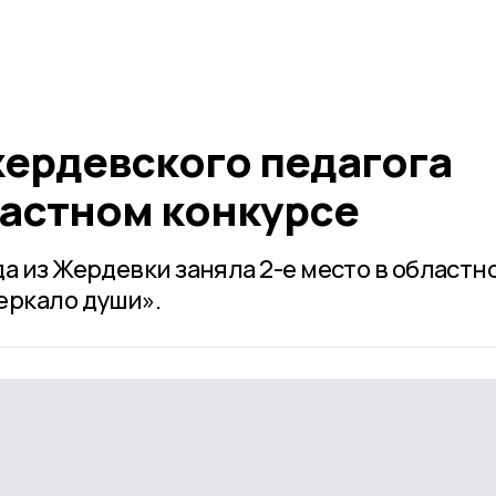
ердевского педагога
ластном конкурсе
а из Жердевки заняла 2-е место в областн
еркало души».