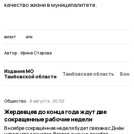
качество жизни в муниципалитете.
визит
апк
Автор:
Ирина Старова
Издания МО
Тамбовская область
Бонд
Тамбовской области
Общество
6 августа , 20:50
Жердевцев до конца года ждут две
сокращенные рабочие недели
В ноябре сокращённая неделя будет связана с Днём
народного единства. Вторая, в конце декабря,