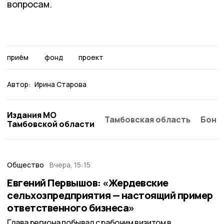
вопросам.
приём
фонд
проект
Автор:
Ирина Старова
Издания МО
Тамбовская область
Бонд
Тамбовской области
Общество
Вчера, 15:15
Евгений Первышов: «Жердевские
сельхозпредприятия — настоящий пример
ответственного бизнеса»
Глава региона побывал с рабочим визитом в