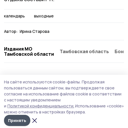
календарь
выходные
Автор:
Ирина Старова
Издания МО
Тамбовская область
Бонд
Тамбовской области
Общество
6 августа , 17:49
На сайте используются cookie-файлы.
Продолжая
В жердевском детском саду отметили
пользоваться данным сайтом, вы подтверждаете свое
День светофора
согласие на использование файлов cookie в соответствии
с настоящим уведомлением
Мероприятие стало поводом лишний раз убедиться,
и
Политикой конфиденциальности.
Использование «cookie»
что маленькие пешеходы готовы к любым дорожным
можно отменить в настройках браузера.
ситуациям.
Принять