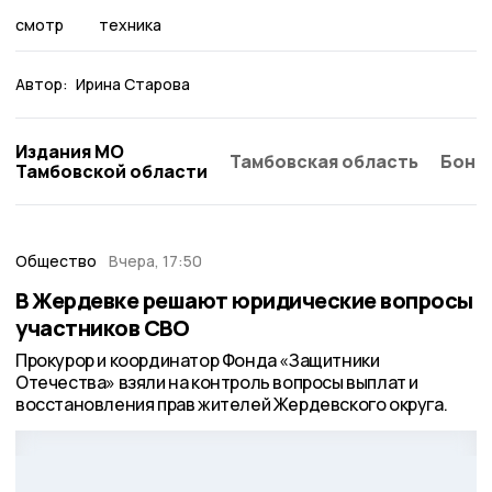
смотр
техника
Автор:
Ирина Старова
Издания МО
Тамбовская область
Бонд
Тамбовской области
Общество
Вчера, 17:50
В Жердевке решают юридические вопросы
участников СВО
Прокурор и координатор Фонда «Защитники
Отечества» взяли на контроль вопросы выплат и
восстановления прав жителей Жердевского округа.