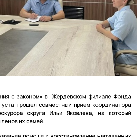
иния с законом» в Жердевском филиале Фонда
густа прошёл совместный приём координатора
окурора округа Ильи Яковлева, на который
членов их семей.
оказание помощи и восстановление нарушенных