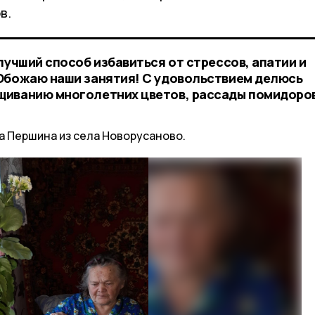
в.
лучший способ избавиться от стрессов, апатии и
Обожаю наши занятия! С удовольствием делюсь
щиванию многолетних цветов, рассады помидоров
а Першина из села Новорусаново.