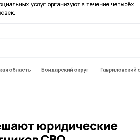
оциальных услуг организуют в течение четырёх
ловек.
кая область
Бондарский округ
Гавриловский 
ешают юридические
тников СВО