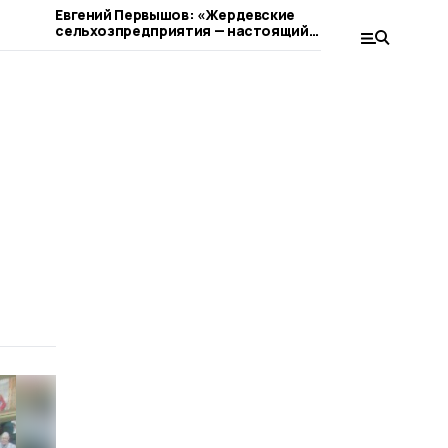
Евгений Первышов: «Жердевские
Жердевцев
сельхозпредприятия — настоящий
сокращен
пример ответственного бизнеса»