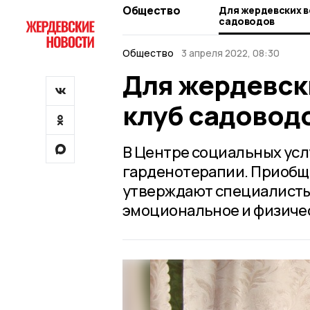
Общество
Для жердевских в
садоводов
Общество
3 апреля 2022, 08:30
Для жердевск
клуб садовод
В Центре социальных усл
гарденотерапии. Приобще
утверждают специалисты
эмоциональное и физичес