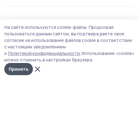
Общество
Вчера, 15:15
На сайте используются cookie-файлы.
Продолжая
Евгений Первышов: «Жердевские
пользоваться данным сайтом, вы подтверждаете свое
сельхозпредприятия — настоящий пример
согласие на использование файлов cookie в соответствии
с настоящим уведомлением
ответственного бизнеса»
и
Политикой конфиденциальности.
Использование «cookie»
Глава региона побывал с рабочим визитом в
можно отменить в настройках браузера.
Жердевском округе. В ходе поездки он посетил
Принять
успешные сельскохозяйственные предприятия – ООО
имени Карла Маркса и плодопитомник «Жердевский».