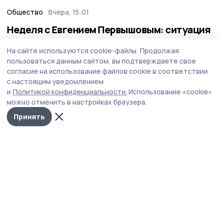
Общество
Вчера, 15:01
Неделя с Евгением Первышовым: ситуация
на топливном рынке, чистота в городе и
На сайте используются cookie-файлы.
Продолжая
приоритеты образования
пользоваться данным сайтом, вы подтверждаете свое
Губернатор держит на контроле ситуацию с бензином,
согласие на использование файлов cookie в соответствии
требует навести порядок с мусором в Тамбове.
с настоящим уведомлением
и
Политикой конфиденциальности.
Использование «cookie»
можно отменить в настройках браузера.
Принять