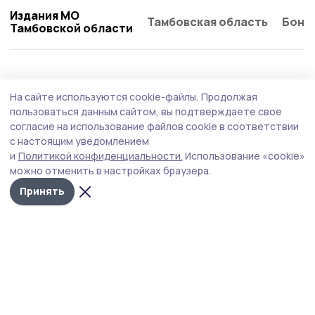
Издания МО
Тамбовская область
Бонд
Тамбовской области
Общество
Вчера, 15:15
На сайте используются cookie-файлы.
Продолжая
Евгений Первышов: «Жердевские
пользоваться данным сайтом, вы подтверждаете свое
сельхозпредприятия — настоящий пример
согласие на использование файлов cookie в соответствии
с настоящим уведомлением
ответственного бизнеса»
и
Политикой конфиденциальности.
Использование «cookie»
Глава региона побывал с рабочим визитом в
можно отменить в настройках браузера.
Жердевском округе. В ходе поездки он посетил
Принять
успешные сельскохозяйственные предприятия – ООО
имени Карла Маркса и плодопитомник «Жердевский».