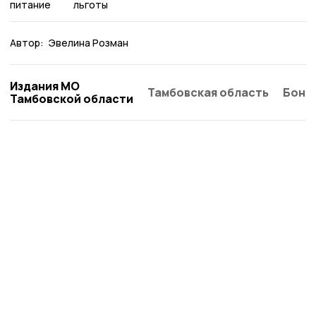
питание
льготы
Автор:
Эвелина Розман
Издания МО
Тамбовская область
Бонд
Тамбовской области
Жердевские новости