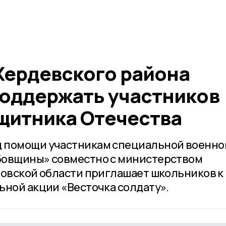
ердевского района
оддержать участников
ащитника Отечества
 помощи участникам специальной военно
бовщины» совместно с министерством
бовской области приглашает школьников к
ьной акции «Весточка солдату».