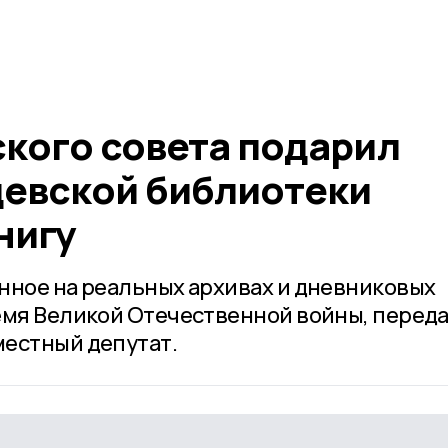
ского совета подарил
евской библиотеки
нигу
нное на реальных архивах и дневниковых
емя Великой Отечественной войны, переда
местный депутат.