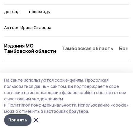
детсад
пешеходы
Автор:
Ирина Старова
Издания МО
Тамбовская область
Бонд
Тамбовской области
Общество
Сегодня, 11:37
На сайте используются cookie-файлы.
Продолжая
В Тамбовской области ветеранам боевых
пользоваться данным сайтом, вы подтверждаете свое
действий помогают открыть бизнес
согласие на использование файлов cookie в соответствии
с настоящим уведомлением
В Тамбовской области для участников специальной
и
Политикой конфиденциальности.
Использование «cookie»
военной операции и их семей действуют особые
можно отменить в настройках браузера.
условия для заключения социального контракта на
развитие собственного дела.
Принять