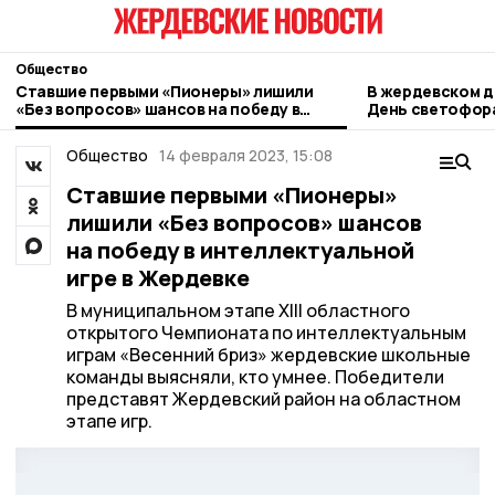
Общество
Ставшие первыми «Пионеры» лишили
В жердевском д
«Без вопросов» шансов на победу в
День светофор
интеллектуальной игре в Жердевке
Общество
14 февраля 2023, 15:08
Ставшие первыми «Пионеры»
лишили «Без вопросов» шансов
на победу в интеллектуальной
игре в Жердевке
В муниципальном этапе XIII областного
открытого Чемпионата по интеллектуальным
играм «Весенний бриз» жердевские школьные
команды выясняли, кто умнее. Победители
представят Жердевский район на областном
этапе игр.