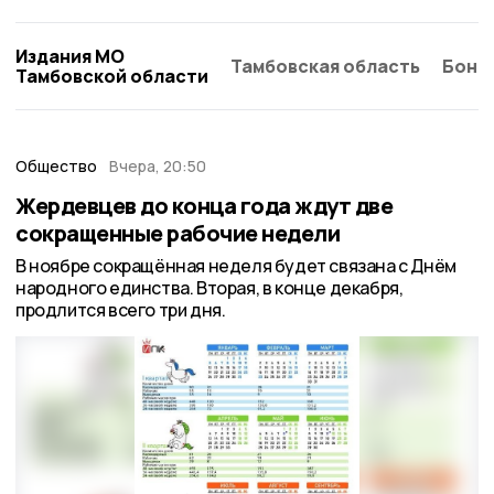
Издания МО
Тамбовская область
Бонд
Тамбовской области
Общество
Вчера, 20:50
Жердевцев до конца года ждут две
сокращенные рабочие недели
В ноябре сокращённая неделя будет связана с Днём
народного единства. Вторая, в конце декабря,
продлится всего три дня.