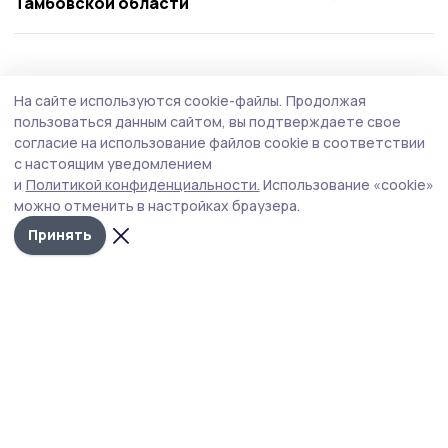
Тамбовской области
Общество
Вчера, 17:49
На сайте используются cookie-файлы.
Продолжая
В жердевском детском саду отметили
пользоваться данным сайтом, вы подтверждаете свое
День светофора
согласие на использование файлов cookie в соответствии
с настоящим уведомлением
Мероприятие стало поводом лишний раз убедиться,
и
Политикой конфиденциальности.
Использование «cookie»
что маленькие пешеходы готовы к любым дорожным
можно отменить в настройках браузера.
ситуациям.
Принять