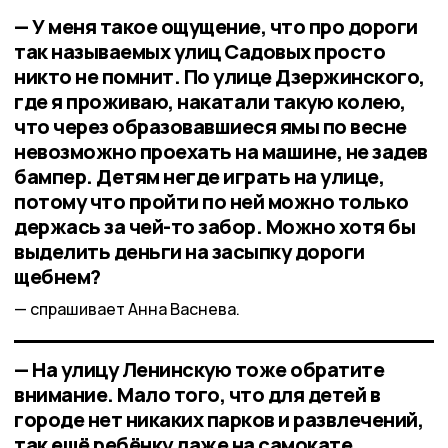
— У меня такое ощущение, что про дороги
так называемых улиц Садовых просто
никто не помнит. По улице Дзержинского,
где я проживаю, накатали такую колею,
что через образовавшиеся ямы по весне
невозможно проехать на машине, не задев
бампер. Детям негде играть на улице,
потому что пройти по ней можно только
держась за чей-то забор. Можно хотя бы
выделить деньги на засыпку дороги
щебнем?
спрашивает Анна Васнева.
— На улицу Ленинскую тоже обратите
внимание. Мало того, что для детей в
городе нет никаких парков и развлечений,
так ещё ребёнку даже на самокате