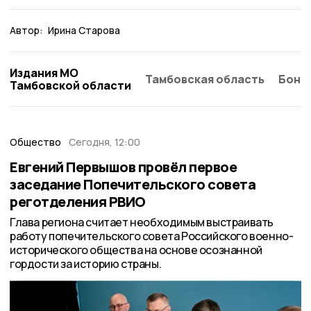
Автор:
Ирина Старова
Издания МО
Тамбовская область
Бонд
Тамбовской области
Общество
Сегодня, 12:00
Евгений Первышов провёл первое
заседание Попечительского совета
реготделения РВИО
Глава региона считает необходимым выстраивать
работу попечительского совета Российского военно-
исторического общества на основе осознанной
гордости за историю страны.