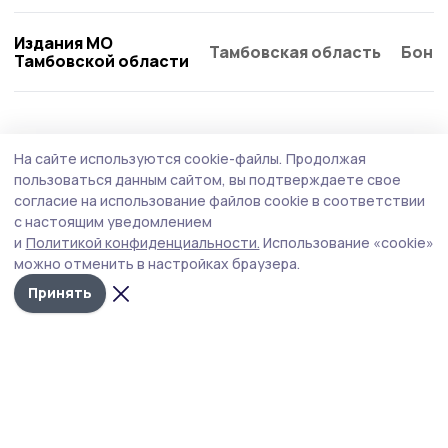
Издания МО
Тамбовская область
Бонд
Тамбовской области
Общество
7 августа , 17:50
На сайте используются cookie-файлы.
Продолжая
В Жердевке решают юридические вопросы
пользоваться данным сайтом, вы подтверждаете свое
участников СВО
согласие на использование файлов cookie в соответствии
с настоящим уведомлением
Прокурор и координатор Фонда «Защитники
и
Политикой конфиденциальности.
Использование «cookie»
Отечества» взяли на контроль вопросы выплат и
можно отменить в настройках браузера.
восстановления прав жителей Жердевского округа.
Принять