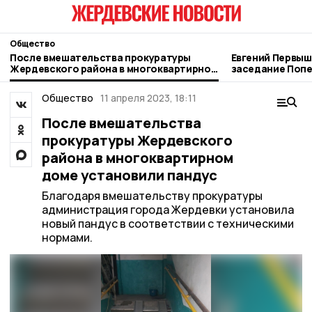
Общество
После вмешательства прокуратуры
Евгений Первыш
Жердевского района в многоквартирном
заседание Попе
доме установили пандус
реготделения 
Общество
11 апреля 2023, 18:11
После вмешательства
прокуратуры Жердевского
района в многоквартирном
доме установили пандус
Благодаря вмешательству прокуратуры
администрация города Жердевки установила
новый пандус в соответствии с техническими
нормами.