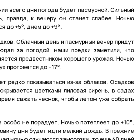
ении всего дня погода будет пасмурной. Сильный
, правда, к вечеру он станет слабее. Ночью
я до +5°, днём до +9°.
адков. Облачный день и пасмурный вечер придут
юдая за погодой, наши предки заметили, что
ляется предвестником хорошего урожая. Ночью
ух прогреется до +17°.
дет редко показываться из-за облаков. Осадков
окрывается цветками лиловая сирень, в садах
ремя сажать чеснок, чтобы летом уже собрать
е особо не порадует. Ночью потеплеет до +10°,
ловину дня будет идти мелкий дождь. В прежние
 мая ночью случаются заморозки, то еще 40 дней