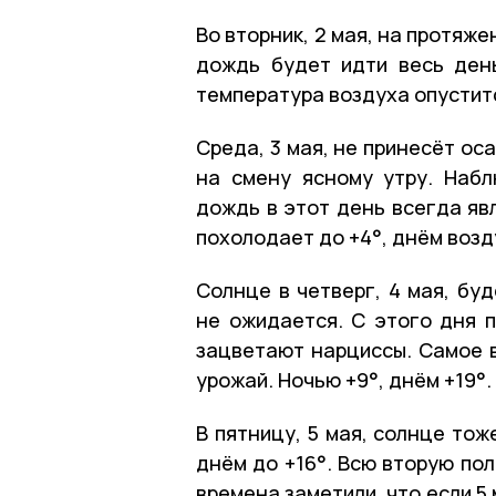
Во вторник, 2 мая, на протяж
дождь будет идти весь день
температура воздуха опуститс
Среда, 3 мая, не принесёт ос
на смену ясному утру. Набл
дождь в этот день всегда яв
похолодает до +4°, днём возд
Солнце в четверг, 4 мая, бу
не ожидается. С этого дня п
зацветают нарциссы. Самое в
урожай. Ночью +9°, днём +19°.
В пятницу, 5 мая, солнце тож
днём до +16°. Всю вторую по
времена заметили, что если 5