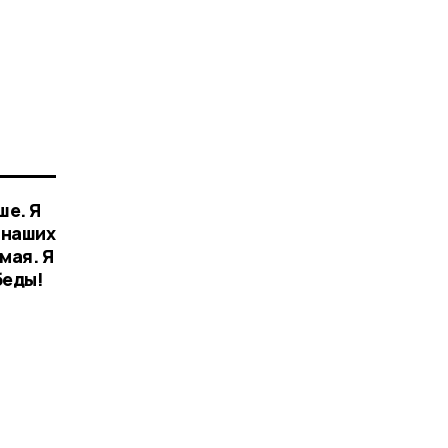
ше. Я
 наших
мая. Я
беды!