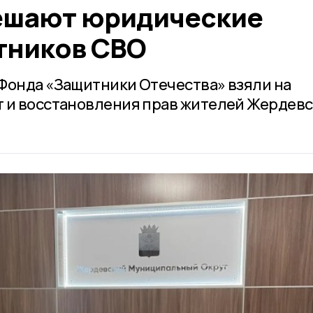
ешают юридические
тников СВО
Фонда «Защитники Отечества» взяли на
 и восстановления прав жителей Жердевс