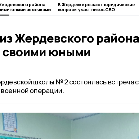
Жердевского района
В Жердевке решают юридические
оими юными земляками
вопросы участников СВО
 из Жердевского район
о своими юными
рдевской школы № 2 состоялась встреча с
 военной операции.