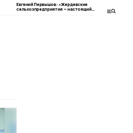
Евгений Первышов: «Жердевские
Жердевцев
сельхозпредприятия — настоящий
сокращен
пример ответственного бизнеса»
а