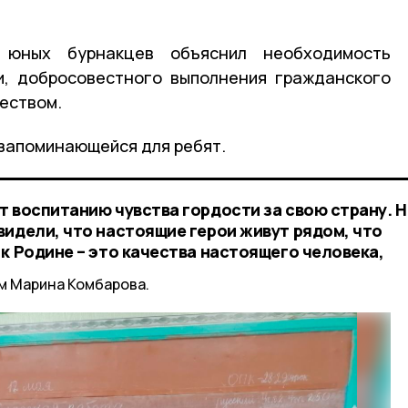
 юных бурнакцев объяснил необходимость
и, добросовестного выполнения гражданского
чеством.
 запоминающейся для ребят.
т воспитанию чувства гордости за свою страну. Н
видели, что настоящие герои живут рядом, что
к Родине – это качества настоящего человека,
м Марина Комбарова.