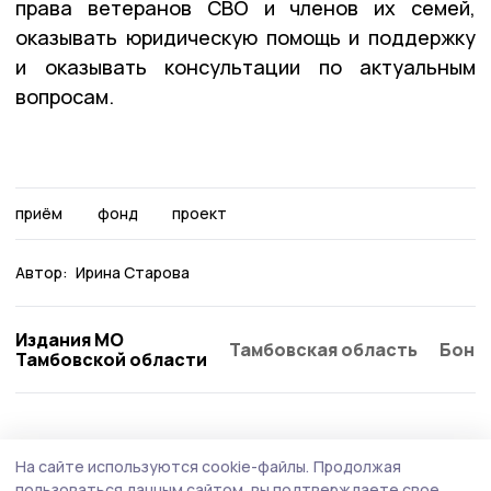
права ветеранов СВО и членов их семей,
оказывать юридическую помощь и поддержку
и оказывать консультации по актуальным
вопросам.
приём
фонд
проект
Автор:
Ирина Старова
Издания МО
Тамбовская область
Бонд
Тамбовской области
Общество
Вчера, 15:15
На сайте используются cookie-файлы.
Продолжая
Евгений Первышов: «Жердевские
пользоваться данным сайтом, вы подтверждаете свое