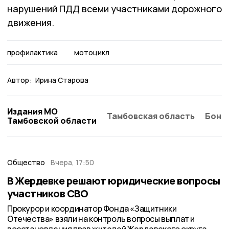
нарушений ПДД всеми участниками дорожного
движения.
профилактика
мотоцикл
Автор:
Ирина Старова
Издания МО
Тамбовская область
Бонд
Тамбовской области
Общество
Вчера, 17:50
В Жердевке решают юридические вопросы
участников СВО
Прокурор и координатор Фонда «Защитники
Отечества» взяли на контроль вопросы выплат и