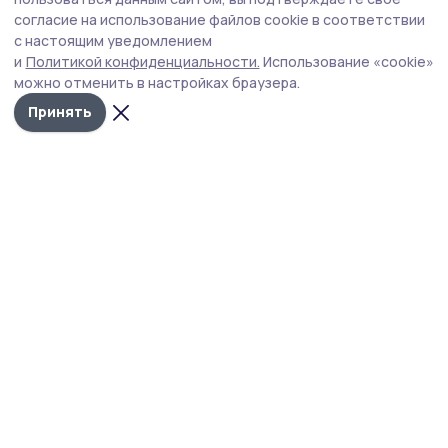
сельхозпредприятия — настоящий пример
согласие на использование файлов cookie в соответствии
с настоящим уведомлением
ответственного бизнеса»
и
Политикой конфиденциальности.
Использование «cookie»
Глава региона побывал с рабочим визитом в
можно отменить в настройках браузера.
Жердевском округе. В ходе поездки он посетил
Принять
успешные сельскохозяйственные предприятия – ООО
имени Карла Маркса и плодопитомник «Жердевский».