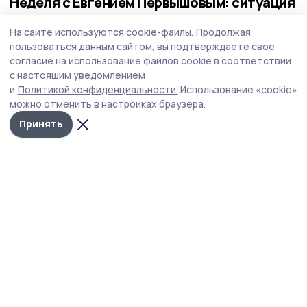
Неделя с Евгением Первышовым: ситуация
на топливном рынке, чистота в городе и
На сайте используются cookie-файлы.
Продолжая
приоритеты образования
пользоваться данным сайтом, вы подтверждаете свое
Губернатор держит на контроле ситуацию с бензином,
согласие на использование файлов cookie в соответствии
требует навести порядок с мусором в Тамбове.
с настоящим уведомлением
и
Политикой конфиденциальности.
Использование «cookie»
можно отменить в настройках браузера.
Принять
Фото: Павел Васильев