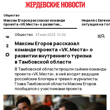
Общество
Максим Егоров рассказал команде
Неделя с Евген
проекта «VK.Места» о развитии
ситуация на то
внутреннего туризма в Тамбовской
городе и приор
области
Общество
23 мая 2023, 12:02
Максим Егоров рассказал
команде проекта «VK.Места» о
развитии внутреннего туризма
в Тамбовской области
В Тамбовской области прошли съёмки команды
проекта «VK.Места», в неё входят ведущие
российские блогеры и тревел-журналисты.
Глава Тамбовской области Максим Егоров
пообщался с участниками проекта.