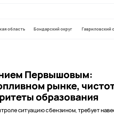
кая область
Бондарский округ
Гавриловский 
ением Первышовым:
опливном рынке, чистот
оритеты образования
нтроле ситуацию с бензином, требует наве