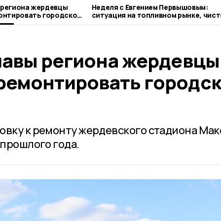
ы региона жердевцы
Неделя с Евгением Первышовым:
онтировать городской
ситуация на топливном рынке, чист
городе и приоритеты образования
Главы региона жердевцы
ремонтировать городс
овку к ремонту жердевского стадиона Ма
 прошлого года.