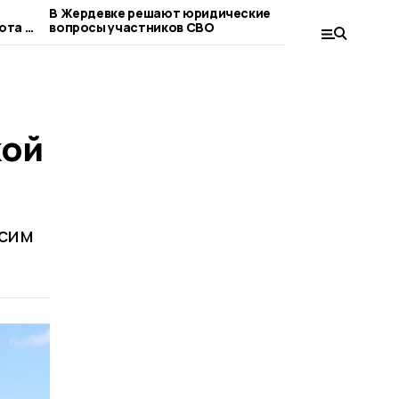
В Жердевке решают юридические
Евгений П
ота в
вопросы участников СВО
сельхозп
пример от
кой
ксим