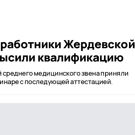
работники Жердевской
высили квалификацию
й среднего медицинского звена приняли
инаре с последующей аттестацией.