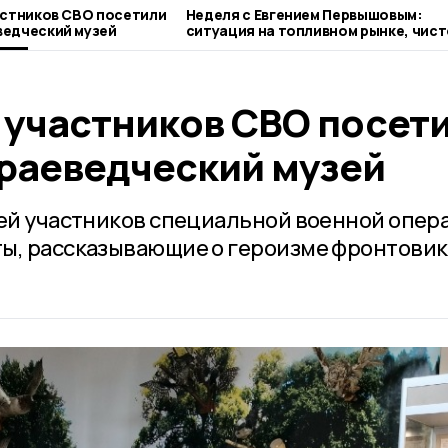
астников СВО посетили
Неделя с Евгением Первышовым:
ведческий музей
ситуация на топливном рынке, чист
городе и приоритеты образования
 участников СВО посет
раеведческий музей
тей участников специальной военной опер
ты, рассказывающие о героизме фронтови