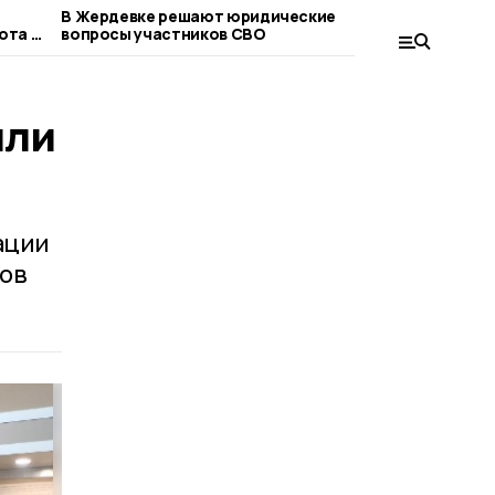
В Жердевке решают юридические
Евгений П
ота в
вопросы участников СВО
сельхозп
пример от
или
ации
ков