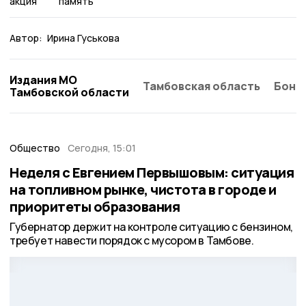
акция
память
Автор:
Ирина Гуськова
Издания МО
Тамбовская область
Бонд
Тамбовской области
Общество
Сегодня, 15:01
Неделя с Евгением Первышовым: ситуация
на топливном рынке, чистота в городе и
приоритеты образования
Губернатор держит на контроле ситуацию с бензином,
требует навести порядок с мусором в Тамбове.