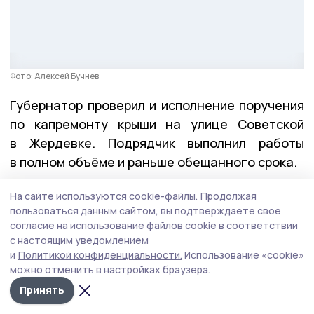
Фото: Алексей Бучнев
Губернатор проверил и исполнение поручения
по капремонту крыши на улице Советской
в Жердевке. Подрядчик выполнил работы
в полном объёме и раньше обещанного срока.
Герои Тамбовщины
На сайте используются cookie-файлы.
Продолжая
пользоваться данным сайтом, вы подтверждаете свое
согласие на использование файлов cookie в соответствии
На этой неделе вместе с директором Высшей
с настоящим уведомлением
школы государственного управления Олегом
и
Политикой конфиденциальности.
Использование «cookie»
Кондратенко Евгений Первышов
вручил
можно отменить в настройках браузера.
дипломы выпускникам региональной кадровой
Принять
программы «Герои Тамбовщины». Эта