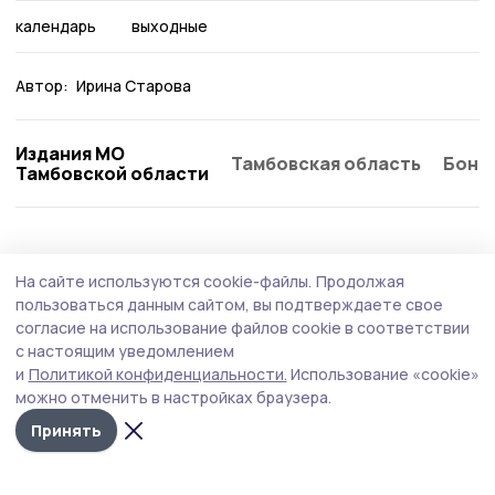
календарь
выходные
Автор:
Ирина Старова
Издания МО
Тамбовская область
Бонд
Тамбовской области
Общество
Вчера, 17:49
На сайте используются cookie-файлы.
Продолжая
В жердевском детском саду отметили
пользоваться данным сайтом, вы подтверждаете свое
День светофора
согласие на использование файлов cookie в соответствии
с настоящим уведомлением
Мероприятие стало поводом лишний раз убедиться,
и
Политикой конфиденциальности.
Использование «cookie»
что маленькие пешеходы готовы к любым дорожным
можно отменить в настройках браузера.
ситуациям.
Принять