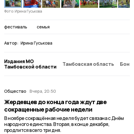
Фото: Ирина Гуськова
фестиваль
семья
Автор:
Ирина Гуськова
Издания МО
Тамбовская область
Бонд
Тамбовской области
Общество
Вчера, 20:50
Жердевцев до конца года ждут две
сокращенные рабочие недели
В ноябре сокращённая неделя будет связана с Днём
народного единства. Вторая, в конце декабря,
продлится всего три дня.