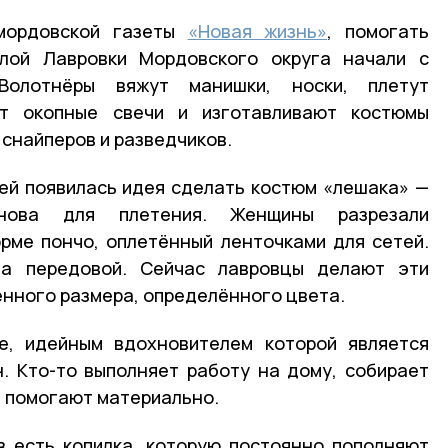
мордовской газеты
«Новая жизнь»
, помогать
лой Лавровки Мордовского округа начали с
Волотнёры вяжут манишки, носки, плетут
ют окопные свечи и изготавливают костюмы
снайперов и разведчиков.
ей появилась идея сделать костюм «лешака» —
снова для плетения. Женщины разрезали
рме пончо, оплетённый ленточками для сетей.
на передовой. Сейчас лавровцы делают эти
ённого размера, определённого цвета.
пе, идейным вдохновителем которой является
. Кто-то выполняет работу на дому, собирает
 помогают материально.
в есть копилка, которую постоянно пополняют