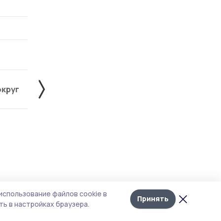
округ
Знаменский округ
Инжавинский округ
Лента
10
использование файлов cookie в
новостей
Принять
ь в настройках браузера.