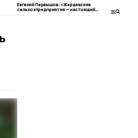
Евгений Первышов: «Жердевские
Жердевцев
сельхозпредприятия — настоящий
сокращен
пример ответственного бизнеса»
ь