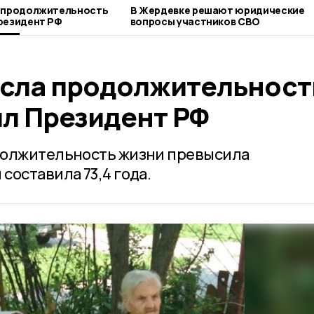
а продолжительность
В Жердевке решают юридические
резидент РФ
вопросы участников СВО
осла продолжительност
ил Президент РФ
должительность жизни превысила
составила 73,4 года.