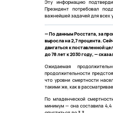
Эту информацию подтверди
Президент потребовал под
важнейшей задачей для всех 
— По данным Росстата, за пр
выросла на 2,7 процента. Сей
двигаться к поставленной це
до 78 лет к 2030 году, — сказ
Ожидаемая продолжител
продолжительности предстоя
что уровни смертности насе
такими же, как в рассматрива
По младенческой смертност
минимум — она составила 4,4
опуститься до 3,3.