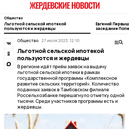
Общество
Льготной сельской ипотекой
Евгений Первыш
пользуются и жердевцы
заседание Попе
регионального
военно-истори
Общество
27 июля 2023, 12:10
Льготной сельской ипотекой
пользуются и жердевцы
В регионе идёт приём заявок на выдачу
льготной сельской ипотеки в рамках
государственной программы «Комплексное
развитие сельских территорий». Количество
поданных заявок в Тамбовском филиале
Россельхозбанке перешагнуло отметку одной
тысячи. Среди участников программы есть и
жердевцы.