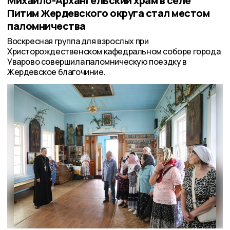
Михаило-Архангельский храм в селе
Питим Жердевского округа стал местом
паломничества
Воскресная группа для взрослых при
Христорождественском кафедральном соборе города
Уварово совершила паломническую поездку в
Жердевское благочиние.