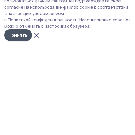
гостей отец Андрей.
пользоваться данным сайтом, вы подтверждаете свое
согласие на использование файлов cookie в соответствии
с настоящим уведомлением
Священник Виктор Кончаков, в свою очередь,
и
Политикой конфиденциальности.
Использование «cookie»
выразил благодарность Михаило-
можно отменить в настройках браузера.
Архангельскому приходу за гостеприимство
Принять
и прекрасную организацию приема.