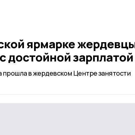
ской ярмарке жердевц
 с достойной зарплатой
 прошла в жердевском Центре занятости