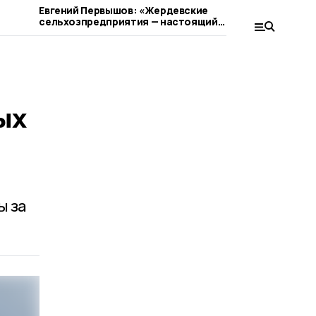
Евгений Первышов: «Жердевские
Жердевцев
сельхозпредприятия — настоящий
сокращен
пример ответственного бизнеса»
ых
ы за