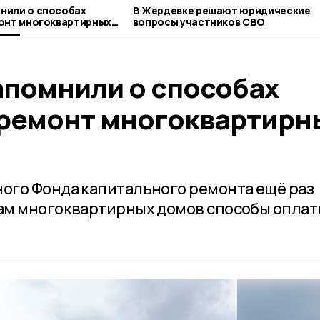
нили о способах
В Жердевке решают юридические
онт многоквартирных
вопросы участников СВО
помнили о способах
премонт многоквартирн
ого Фонда капитального ремонта ещё раз
ам многоквартирных домов способы оплат