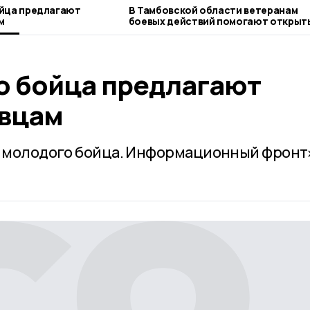
ойца предлагают
В Тамбовской области ветеранам
м
боевых действий помогают открыт
бизнес
о бойца предлагают
евцам
с молодого бойца. Информационный фронт