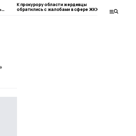
К прокурору области жердевцы
Сельская 
ь
обратились с жалобами в сфере ЖКХ и
округа от
благоустройства
»