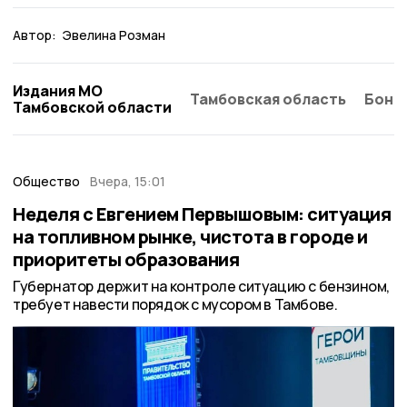
Автор:
Эвелина Розман
Издания МО
Тамбовская область
Бонд
Тамбовской области
Общество
Вчера, 15:01
Неделя с Евгением Первышовым: ситуация
на топливном рынке, чистота в городе и
приоритеты образования
Губернатор держит на контроле ситуацию с бензином,
требует навести порядок с мусором в Тамбове.