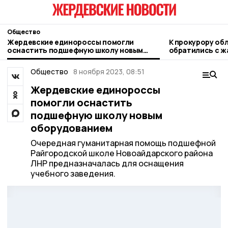
Общество
Жердевские единороссы помогли
К прокурору об
оснастить подшефную школу новым
обратились с ж
оборудованием
благоустройст
Общество
8 ноября 2023, 08:51
Жердевские единороссы
помогли оснастить
подшефную школу новым
оборудованием
Очередная гуманитарная помощь подшефной
Райгородской школе Новоайдарского района
ЛНР предназначалась для оснащения
учебного заведения.