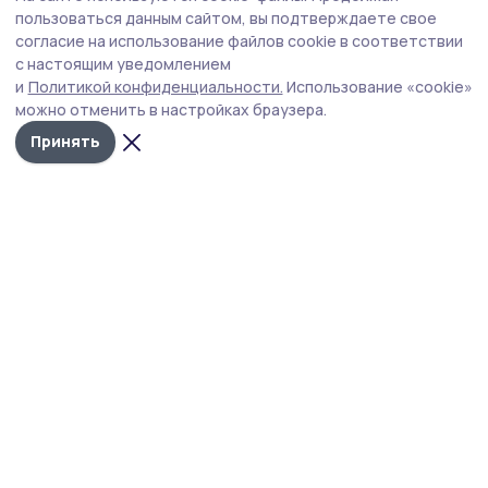
Сельская учительница из Жердевского
пользоваться данным сайтом, вы подтверждаете свое
округа отметила 102-й день рождения
согласие на использование файлов cookie в соответствии
с настоящим уведомлением
Бойцы военно-патриотического клуба Жердевки
и
Политикой конфиденциальности.
Использование «cookie»
чествовали старейшего жителя.
можно отменить в настройках браузера.
Принять
Фото: Елена Покидова