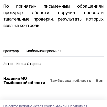
По принятым письменным обращениям
прокурор области поручил провести
тщательные проверки, результаты которых
взял на контроль.
прокурор
мобильная приёмная
Автор:
Ирина Старова
Издания МО
Тамбовская область
Бонд
Тамбовской области
Общество
Вчера, 17:40
На сайте используются cookie-файлы.
Продолжая