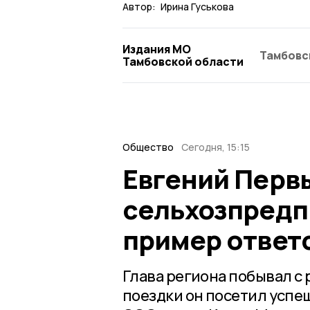
Автор:
Ирина Гуськова
Издания МО
Тамбовс
Тамбовской области
Общество
Сегодня, 15:15
Евгений Перв
сельхозпредп
пример ответ
Глава региона побывал с 
поездки он посетил успе