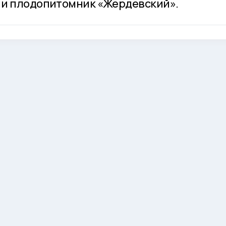
 и плодопитомник «Жердевский».