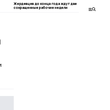
Жердевцев до конца года ждут две
В жердевс
сокращенные рабочие недели
День све
и
и