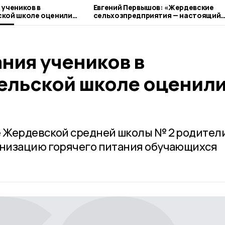
 учеников в
Евгений Первышов: «Жердевские
ской школе оценили
сельхозпредприятия — настоящий
пример ответственного бизнеса»
ния учеников в
ельской школе оценил
 Жердевской средней школы № 2 родител
низацию горячего питания обучающихся