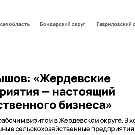
кая область
Бондарский округ
Гавриловский 
ышов: «Жердевские
риятия — настоящий
ственного бизнеса»
рабочим визитом в Жердевском округе. В х
шные сельскохозяйственные предприятия 