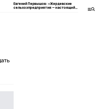
Евгений Первышов: «Жердевские
Жердевцев
сельхозпредприятия — настоящий
сокращен
пример ответственного бизнеса»
дать