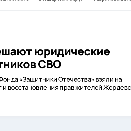
ешают юридические
тников СВО
Фонда «Защитники Отечества» взяли на
 и восстановления прав жителей Жердевс