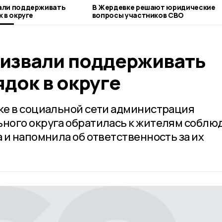
али поддерживать
В Жердевке решают юридические
 в округе
вопросы участников СВО
извали поддерживать
ядок в округе
ке в социальной сети администрация
ного округа обратилась к жителям соблю
 и напомнила об ответственность за их