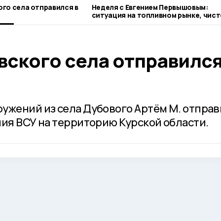
го села отправился в
Неделя с Евгением Первышовым:
ситуация на топливном рынке, чист
городе и приоритеты образования
вского села отправился
ужений из села Дубового Артём М. отпра
ния ВСУ на территорию Курской области.