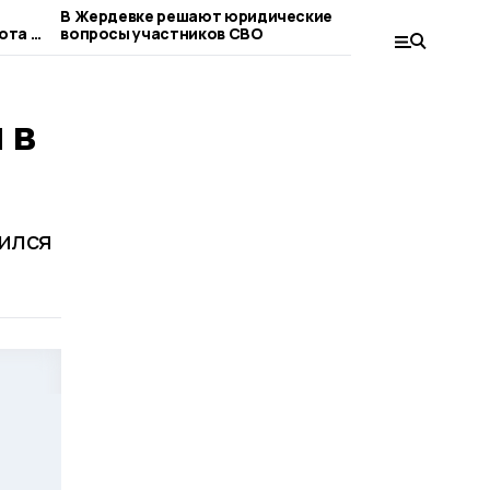
В Жердевке решают юридические
Евгений П
ота в
вопросы участников СВО
сельхозп
пример от
 в
вился