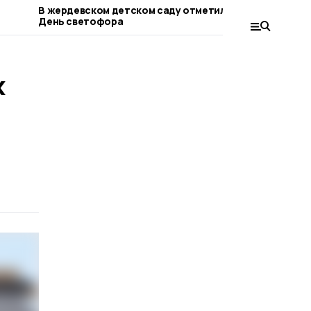
В жердевском детском саду отметили
В Тамбовс
День светофора
боевых де
бизнес
х