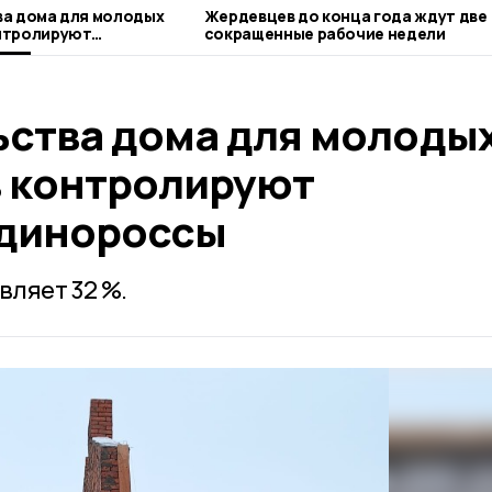
ва дома для молодых
Жердевцев до конца года ждут две
нтролируют
сокращенные рабочие недели
ороссы
ьства дома для молоды
 контролируют
единороссы
вляет 32 %.