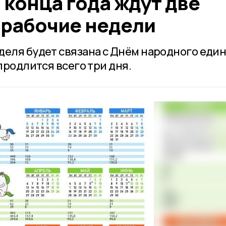
конца года ждут две
рабочие недели
деля будет связана с Днём народного един
продлится всего три дня.