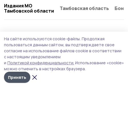
Издания МО
Тамбовская область
Бонд
Тамбовской области
Общество
Вчера, 15:15
На сайте используются cookie-файлы.
Продолжая
Евгений Первышов: «Жердевские
пользоваться данным сайтом, вы подтверждаете свое
сельхозпредприятия — настоящий пример
согласие на использование файлов cookie в соответствии
с настоящим уведомлением
ответственного бизнеса»
и
Политикой конфиденциальности.
Использование «cookie»
Глава региона побывал с рабочим визитом в
можно отменить в настройках браузера.
Жердевском округе. В ходе поездки он посетил
Принять
успешные сельскохозяйственные предприятия – ООО
имени Карла Маркса и плодопитомник «Жердевский».