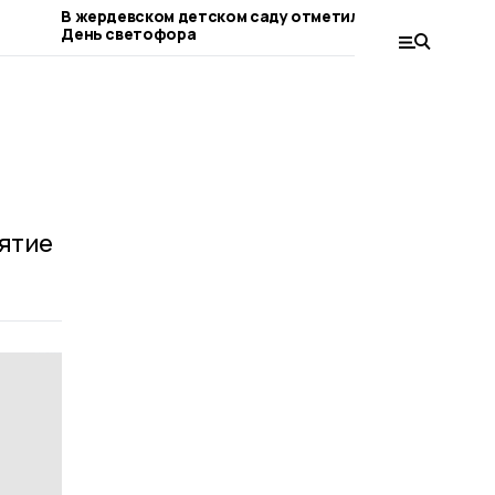
В жердевском детском саду отметили
В Тамбовс
День светофора
боевых де
бизнес
иятие