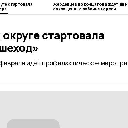
уге стартовала
Жердевцев до конца года ждут две
од»
сокращенные рабочие недели
 округе стартовала
шеход»
2 февраля идёт профилактическое меропр