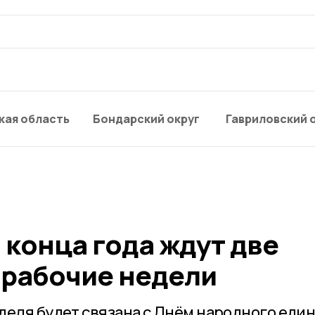
кая область
Бондарский округ
Гавриловский 
конца года ждут две
рабочие недели
деля будет связана с Днём народного един