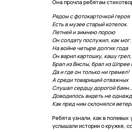
Она прочла ребятам стихотво
Рядом с фотокарточкой героя
Есть в музее старый котелок.
Летней и зимнею порою
Он солдату послужил, как мог
На войне четыре долгих года
Он варил картошку, кашу грел
Брал из Вислы, брал из Шпрее
Да и где он только ни гремел!
А среди товарищей отважных
Слушал сердцу дорогой баян
Доводилось видеть не однажд
Как пред ним склонялся ветер
Ребята узнали, как в полевых
услышали истории о кружке, с