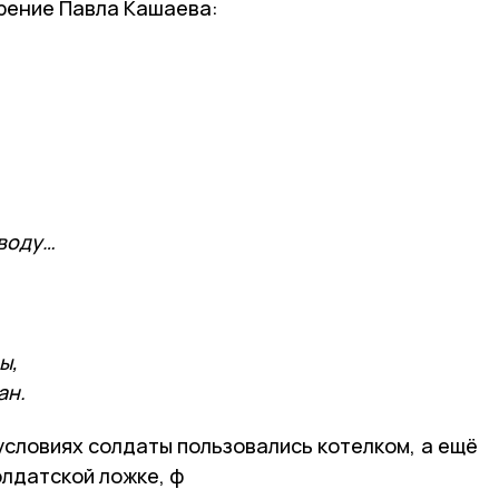
рение Павла Кашаева:
.
,
 воду…
…
ы,
ан.
 условиях солдаты пользовались котелком, а ещё
олдатской ложке, ф