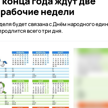
конца года ждут две
рабочие недели
деля будет связана с Днём народного един
продлится всего три дня.