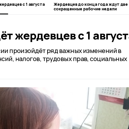
жердевцев с 1 августа
Жердевцев до конца года ждут две
сокращенные рабочие недели
ёт жердевцев с 1 август
ссии произойдёт ряд важных изменений в
нсий, налогов, трудовых прав, социальных