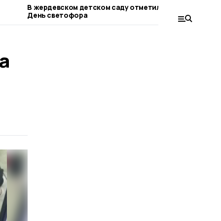
В жердевском детском саду отметили
В Тамбовс
День светофора
боевых де
бизнес
а