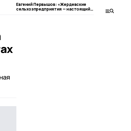
Евгений Первышов: «Жердевские
Жердевцев
сельхозпредприятия — настоящий
сокращен
пример ответственного бизнеса»
а
тах
ная