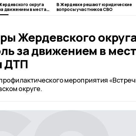
Жердевского округа
В Жердевке решают юридические
за движением в местах
вопросы участников СВО
П
ры Жердевского округ
ль за движением в мес
и ДТП
-профилактического мероприятия «Встреч
вском округе.