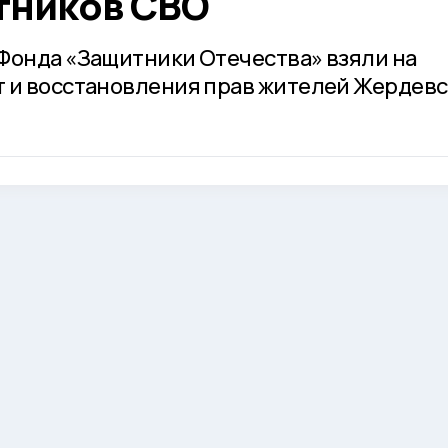
тников СВО
Фонда «Защитники Отечества» взяли на
 и восстановления прав жителей Жердевс