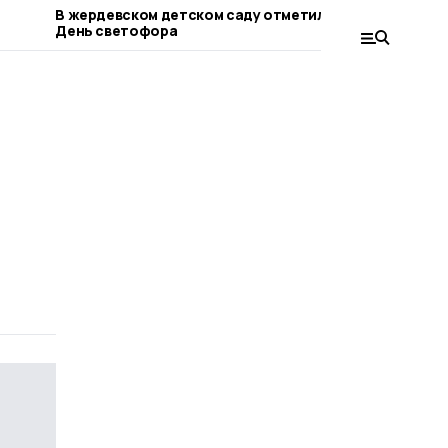
В жердевском детском саду отметили
В Тамбовс
День светофора
боевых де
бизнес