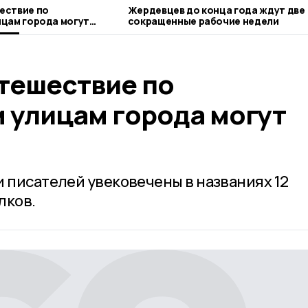
ествие по
Жердевцев до конца года ждут две
цам города могут
сокращенные рабочие недели
тешествие по
 улицам города могут
и писателей увековечены в названиях 12
лков.