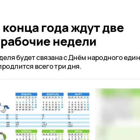
конца года ждут две
рабочие недели
деля будет связана с Днём народного един
продлится всего три дня.