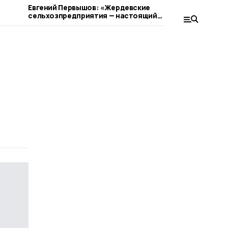
Евгений Первышов: «Жердевские
Жердевцев
сельхозпредприятия — настоящий
сокращен
пример ответственного бизнеса»