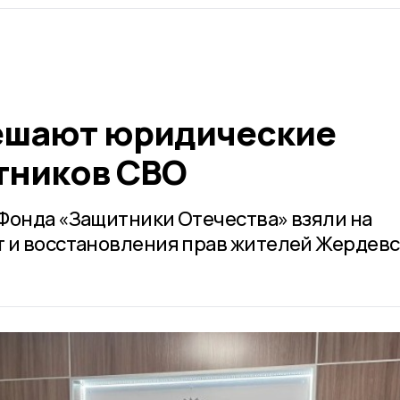
ешают юридические
тников СВО
Фонда «Защитники Отечества» взяли на
 и восстановления прав жителей Жердевс