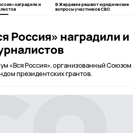
оссия» наградили и
В Жердевке решают юридические
алистов
вопросы участников СВО
я Россия» наградили и
урналистов
рум «Вся Россия», организованный Союзом
ндом президентских грантов.