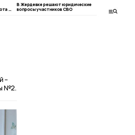
В Жердевке решают юридические
Евгений П
ота в
вопросы участников СВО
сельхозп
пример от
й –
ы №2.