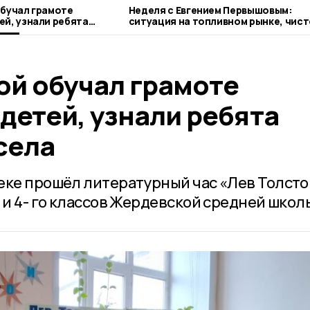
обучал грамоте
Неделя с Евгением Первышовым:
ей, узнали ребята
ситуация на топливном рынке, чист
а
городе и приоритеты образования
ой обучал грамоте
детей, узнали ребята
села
еке прошёл литературный час «Лев Толсто
 и 4- го классов Жердевской средней школ