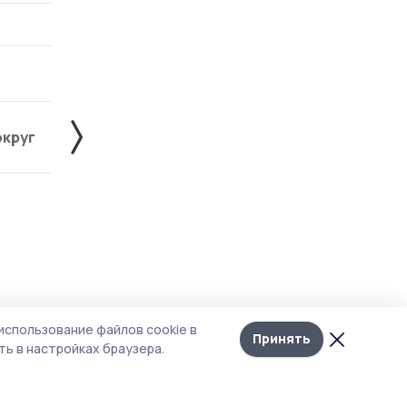
округ
Знаменский округ
Инжавинский округ
Лента
10
использование файлов cookie в
новостей
Принять
ь в настройках браузера.