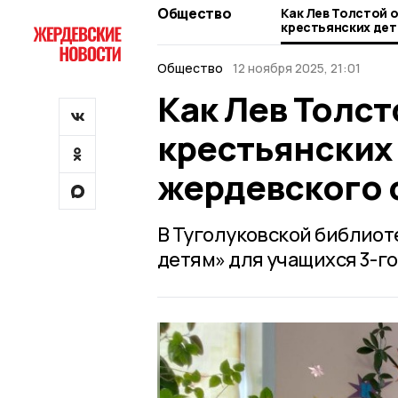
Общество
Как Лев Толстой 
крестьянских дет
жердевского сел
Общество
12 ноября 2025, 21:01
Как Лев Толст
крестьянских 
жердевского 
В Туголуковской библиот
детям» для учащихся 3-го