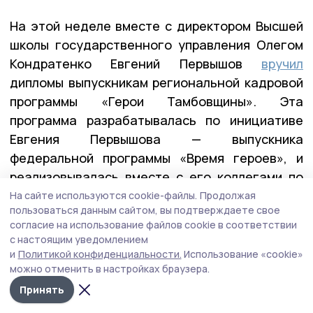
На этой неделе вместе с директором Высшей
школы государственного управления Олегом
Кондратенко Евгений Первышов
вручил
дипломы выпускникам региональной кадровой
программы «Герои Тамбовщины». Эта
программа разрабатывалась по инициативе
Евгения Первышова — выпускника
федеральной программы «Время героев», и
реализовывалась вместе с его коллегами по
программе — Алексеем Кондратьевым и
На сайте используются cookie-файлы.
Продолжая
пользоваться данным сайтом, вы подтверждаете свое
Константином Кутейниковым. Заявку в
согласие на использование файлов cookie в соответствии
программу подали почти 400 участников и
с настоящим уведомлением
ветеранов СВО. После всех вступительных
и
Политикой конфиденциальности.
Использование «cookie»
можно отменить в настройках браузера.
испытаний участниками первого потока стали
27 ребят.
Принять