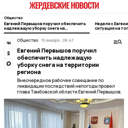
Общество
Евгений Первышов поручил обеспечить
Неделя с Евген
надлежащую уборку снега на
ситуация на то
территории региона
городе и приор
Общество
15 января , 08:47
Евгений Первышов поручил
обеспечить надлежащую
уборку снега на территории
региона
Внеочередное рабочее совещание по
ликвидации последствий непогоды провел
глава Тамбовской области Евгений Первышов.