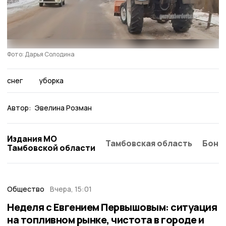
Фото: Дарья Солодина
снег
уборка
Автор:
Эвелина Розман
Издания МО
Тамбовская область
Бонд
Тамбовской области
Общество
Вчера, 15:01
Неделя с Евгением Первышовым: ситуация
на топливном рынке, чистота в городе и