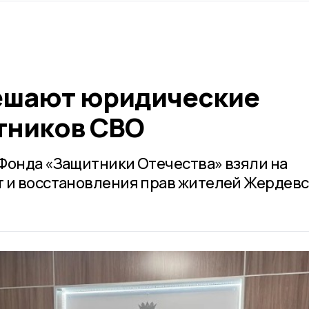
ешают юридические
тников СВО
Фонда «Защитники Отечества» взяли на
 и восстановления прав жителей Жердевс