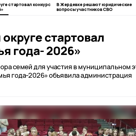
уге стартовал конкурс
В Жердевке решают юридические
6»
вопросы участников СВО
 округе стартовал
я года- 2026»
бора семей для участия в муниципальном 
мья года-2026» объявила администрация