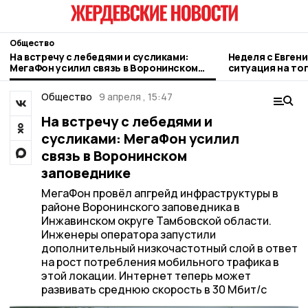
Общество
На встречу с лебедями и сусликами:
Неделя с Евген
МегаФон усилил связь в Воронинском
ситуация на то
заповеднике
городе и приор
Общество
9 апреля , 15:47
На встречу с лебедями и
сусликами: МегаФон усилил
связь в Воронинском
заповеднике
МегаФон провёл апгрейд инфраструктуры в
районе Воронинского заповедника в
Инжавинском округе Тамбовской области.
Инженеры оператора запустили
дополнительный низкочастотный слой в ответ
на рост потребления мобильного трафика в
этой локации. Интернет теперь может
развивать среднюю скорость в 30 Мбит/с