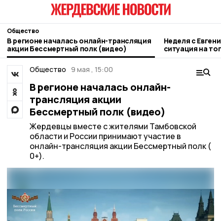
Общество
В регионе началась онлайн-трансляция
Неделя с Евген
акции Бессмертный полк (видео)
ситуация на то
городе и приор
Общество
9 мая , 15:00
В регионе началась онлайн-
трансляция акции
Бессмертный полк (видео)
Жердевцы вместе с жителями Тамбовской
области и России принимают участие в
онлайн-трансляция акции Бессмертный полк (
0+).