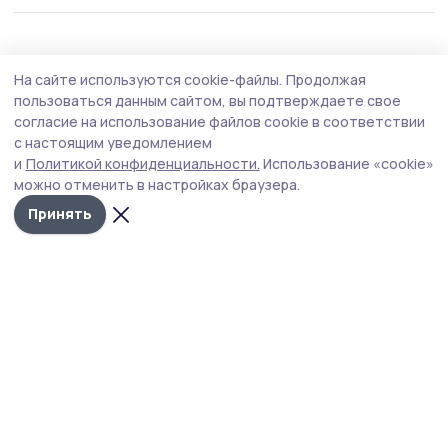
Общество
Вчера, 17:49
На сайте используются cookie-файлы.
Продолжая
В жердевском детском саду отметили
пользоваться данным сайтом, вы подтверждаете свое
День светофора
согласие на использование файлов cookie в соответствии
с настоящим уведомлением
Мероприятие стало поводом лишний раз убедиться,
и
Политикой конфиденциальности.
Использование «cookie»
что маленькие пешеходы готовы к любым дорожным
можно отменить в настройках браузера.
ситуациям.
Принять