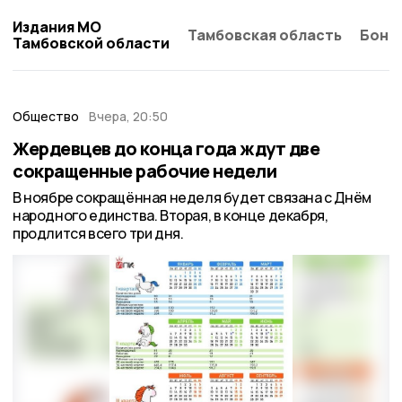
Издания МО
Тамбовская область
Бонд
Тамбовской области
Общество
Вчера, 20:50
Жердевцев до конца года ждут две
сокращенные рабочие недели
В ноябре сокращённая неделя будет связана с Днём
народного единства. Вторая, в конце декабря,
продлится всего три дня.