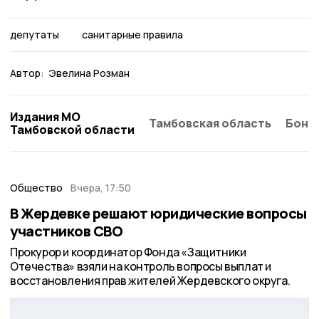
депутаты
санитарные правила
Автор:
Эвелина Розман
Издания МО
Тамбовская область
Бонд
Тамбовской области
Общество
Вчера, 17:50
В Жердевке решают юридические вопросы
участников СВО
Прокурор и координатор Фонда «Защитники
Отечества» взяли на контроль вопросы выплат и
восстановления прав жителей Жердевского округа.